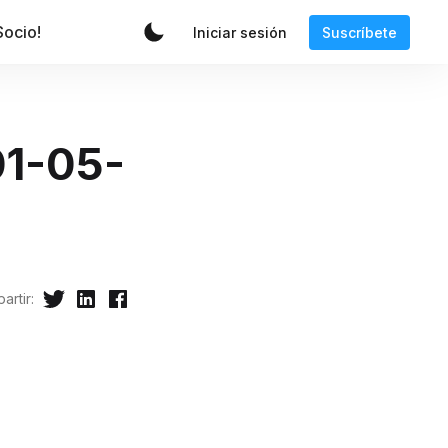
Socio!
Iniciar sesión
Suscríbete
01-05-
artir: