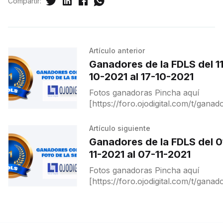
Compartir:
Artículo anterior
Ganadores de la FDLS del 11
10-2021 al 17-10-2021
Fotos ganadoras Pincha aquí
[https://foro.ojodigital.com/t/ganad
de-la-fdls-del-11-10-2021-al-17-10-
2021/16803] para ver a ganadores y
Artículo siguiente
destacados.
Ganadores de la FDLS del 0
11-2021 al 07-11-2021
Fotos ganadoras Pincha aquí
[https://foro.ojodigital.com/t/ganad
de-la-fdls-del-01-11-2021-al-07-11-
2021/17124] para ver a ganadores y
destacados.