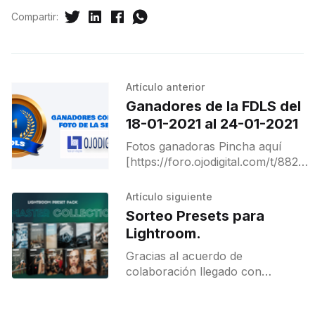
Compartir:
Artículo anterior
Ganadores de la FDLS del
18-01-2021 al 24-01-2021
Fotos ganadoras Pincha aquí
[https://foro.ojodigital.com/t/88261]
para ver a ganadores y
destacados.
Artículo siguiente
Sorteo Presets para
Lightroom.
Gracias al acuerdo de
colaboración llegado con
Infinitipresets podemos ofrecer
este sorteo entre nuestros