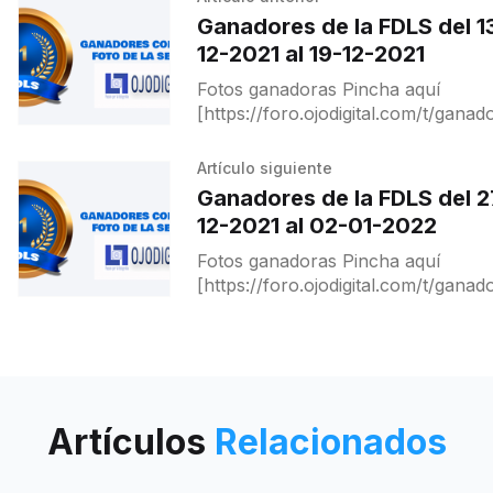
Ganadores de la FDLS del 1
12-2021 al 19-12-2021
Fotos ganadoras Pincha aquí
[https://foro.ojodigital.com/t/ganad
de-la-fdls-del-13-12-2021-al-19-12-
2021/17811] para ver a ganadores y
Artículo siguiente
destacados.
Ganadores de la FDLS del 2
12-2021 al 02-01-2022
Fotos ganadoras Pincha aquí
[https://foro.ojodigital.com/t/ganad
de-la-fdls-del-27-12-2021-al-02-01-
2022/18036] para ver a ganadores y
destacados.
Artículos
Relacionados