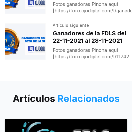
Fotos ganadoras Pincha aquí
[https://foro.ojodigital.com/t/ganad
de-la-fdls-del-08-11-2021-al-14-11-
2021/17232] para ver a ganadores y
Artículo siguiente
destacados.
Ganadores de la FDLS del
22-11-2021 al 28-11-2021
Fotos ganadoras Pincha aquí
[https://foro.ojodigital.com/t/117426
para ver a ganadores y destacados
Artículos
Relacionados