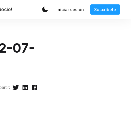
Socio!
Iniciar sesión
Suscríbete
12-07-
artir: