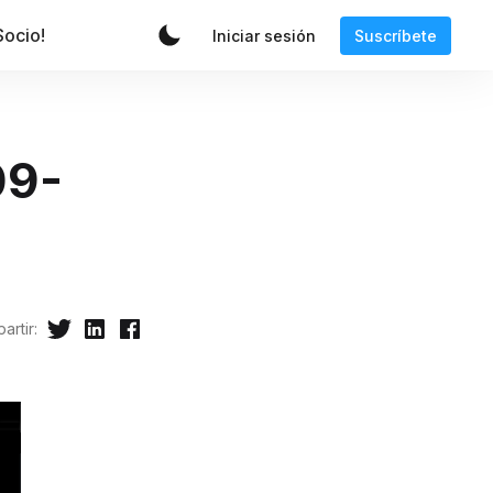
Socio!
Iniciar sesión
Suscríbete
09-
artir: