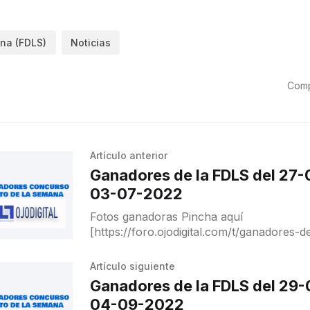
na (FDLS)
Noticias
Comp
Artículo anterior
Ganadores de la FDLS del 27-
03-07-2022
Fotos ganadoras Pincha aquí
[https://foro.ojodigital.com/t/ganadores-de
06-2022-al-03-07-2022/21320] para ver a ganadores y
destacados.
Artículo siguiente
Ganadores de la FDLS del 29-
04-09-2022