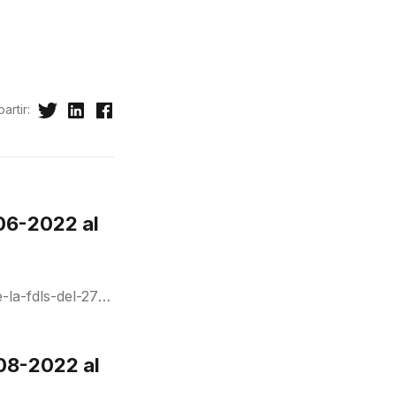
artir:
06-2022 al
-la-fdls-del-27-
08-2022 al