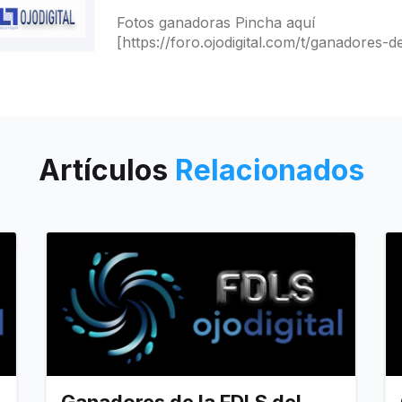
Fotos ganadoras Pincha aquí
[https://foro.ojodigital.com/t/ganadores-de
08-2022-al-04-09-2022/21870] para ver a ganadores y
destacados.
Artículos
Relacionados
Ganadores de la FDLS del