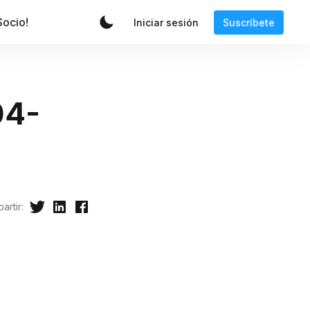
Socio!
Iniciar sesión
Suscríbete
04-
artir: