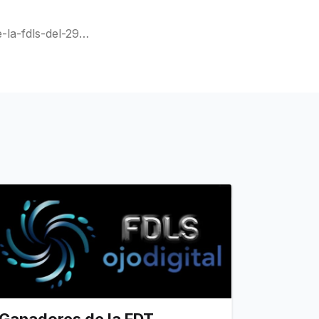
-la-fdls-del-29-
Ganadores de la FDT